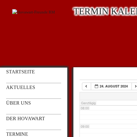
TERMIN KAL
03:00
04:00
05:00
STARTSEITE
06:00
24. AUGUST 2024
AKTUELLES
07:00
ÜBER UNS
Ganztägig
08:00
DER HOVAWART
09:00
TERMINE