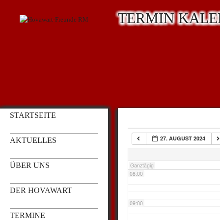
TERMIN KAL
03:00
04:00
05:00
STARTSEITE
06:00
27. AUGUST 2024
AKTUELLES
07:00
ÜBER UNS
Ganztägig
08:00
DER HOVAWART
09:00
TERMINE