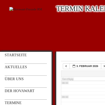
TERMIN KAL
03:00
04:00
05:00
STARTSEITE
06:00
3. FEBRUAR 2026
AKTUELLES
07:00
ÜBER UNS
Ganztägig
08:00
DER HOVAWART
09:00
TERMINE