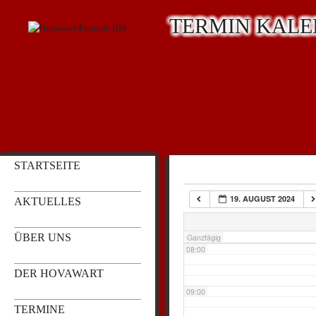
TERMIN KAL
03:00
04:00
05:00
STARTSEITE
06:00
19. AUGUST 2024
AKTUELLES
07:00
ÜBER UNS
Ganztägig
08:00
DER HOVAWART
09:00
TERMINE