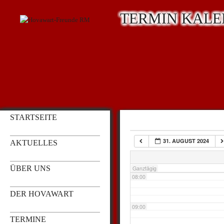
TERMIN KAL
03:00
04:00
05:00
STARTSEITE
06:00
31. AUGUST 2024
AKTUELLES
07:00
ÜBER UNS
Ganztägig
08:00
DER HOVAWART
09:00
TERMINE