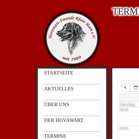
TERM
03:00
04:00
05:00
STARTSEITE
06:00
AKTUELLES
07:00
ÜBER UNS
Ganztägig
08:00
DER HOVAWART
09:00
TERMINE