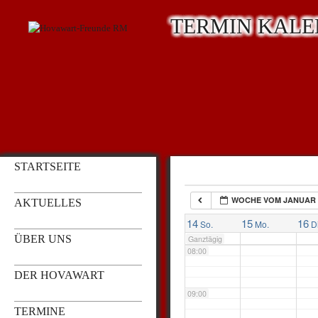
TERMIN KAL
03:00
04:00
05:00
STARTSEITE
06:00
WOCHE VOM JANUAR 
AKTUELLES
07:00
14
15
16
So.
Mo.
D
ÜBER UNS
Ganztägig
08:00
DER HOVAWART
09:00
TERMINE