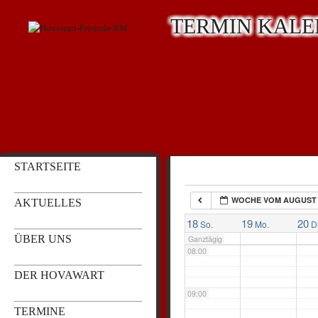
TERMIN KAL
03:00
04:00
05:00
STARTSEITE
06:00
WOCHE VOM AUGUST 
AKTUELLES
07:00
18
19
20
So.
Mo.
D
ÜBER UNS
Ganztägig
08:00
DER HOVAWART
09:00
TERMINE